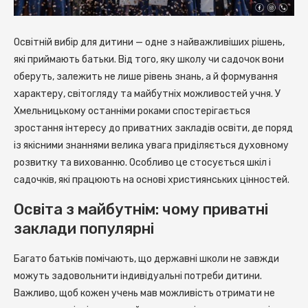
Освітній вибір для дитини — одне з найважливіших рішень,
які приймають батьки.
Від того, яку школу чи садочок вони
оберуть, залежить не лише рівень знань, а й формування
характеру, світогляду та майбутніх можливостей учня. У
Хмельницькому останніми роками спостерігається
зростання інтересу до приватних закладів освіти, де поряд
із якісними знаннями велика увага приділяється духовному
розвитку та вихованню. Особливо це стосується шкіл і
садочків, які працюють на основі християнських цінностей.
Освіта з майбутнім: чому приватні
заклади популярні
Багато батьків помічають, що державні школи не завжди
можуть задовольнити індивідуальні потреби дитини.
Важливо, щоб кожен учень мав можливість отримати не