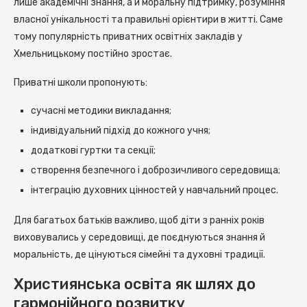
лише академічні знання, а й моральну підтримку, розуміння
власної унікальності та правильні орієнтири в житті. Саме
тому популярність приватних освітніх закладів у
Хмельницькому постійно зростає.
Приватні школи пропонують:
сучасні методики викладання;
індивідуальний підхід до кожного учня;
додаткові гуртки та секції;
створення безпечного і доброзичливого середовища;
інтеграцію духовних цінностей у навчальний процес.
Для багатьох батьків важливо, щоб діти з ранніх років
виховувались у середовищі, де поєднуються знання й
моральність, де цінуються сімейні та духовні традиції.
Християнська освіта як шлях до
гармонійного розвитку