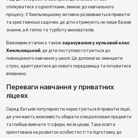
спілкуватися з однолітками, звикає до навчального
процесу. У Хмельницькому активно розвиваються приватні
та християнські садочки, де діти отримують не лише базові
знання, а й тепло та турботу вихователів.
Важливим етапом є також
зарахування у нульовий клас
Хмельницький
, де діти поступово готуються до
повноцінного навчання у школі. Це допомагає зменшити
стрес, адаптуватися до нового середовища та почуватися
впевнено.
Переваги навчання у приватних
ліцеях
Серед батьків популярністю користуються й приватні ліцеї,
де учні мають можливість обирати спеціалізовані предмети
та глибше вивчати ті сфери, які їм цікаві. Така освіта
орієнтована на розвиток особистості та підготовку до