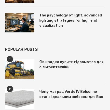
The psychology of light: advanced
lighting strategies for high end
visualization
POPULAR POSTS
1
Як швидко купити гідромотор для
сільгосптехніки
2
Чому матрац Verde IV Belsonno
стане ідеальним вибором для Вас