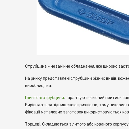
Струбцина – незамінне обладнання, яке широко заст
На ринку представлені струбцини різних видів, кож
виробництва:
Гвинтові струбцини
. Гарантують якісний притиск зав
Вирізняються підвищеною крихкістю, тому використ
фіксації металевих заготовок використовуються ков
Торцеві. Складаються з литого або кованого корпусу, 