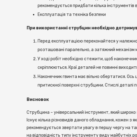
рекомендується придбати кілька інструментів в
Експлуатація та техніка безпеки
При використанні струбцин необхідно дотриму
Перед експлуатацією переконайтеся у належному
розташовані паралельно, а затяжний механізм 
У ході робіт необхідно стежити, щоб наконечни
скріплюються. Краї деталей не повинні виходити
Наконечник гвинта має вільно обертатися. Ось
притискної поверхні струбцини. Стислі деталі 
Висновок
Струбцина – універсальний інструмент, який широко
Існує кілька різновидів даного обладнання, кожен з я
рекомендується звертати увагу в першу чергу на такі
на відповідність типу інструменту виду майбутніх ро