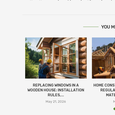
YOU M
LEAKS AND
REPLACING WINDOWS IN A
HOME CONS
...
WOODEN HOUSE: INSTALLATION
REGULA
RULES,...
MATE
26
May 21, 2026