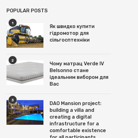
POPULAR POSTS
1
Як швидко купити
гідромотор для
сільгосптехніки
2
Чому матрац Verde IV
Belsonno стане
ідеальним вибором для
Вас
3
DAO Mansion project:
building a villa and
creating a digital
infrastructure for a
comfortable existence
for all participants