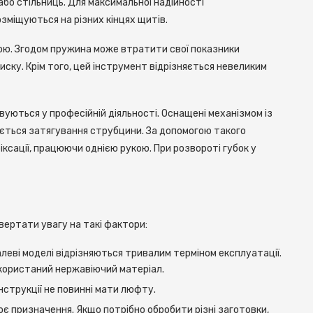
або стільниць. Для максимальної надійності
зміщуються на різних кінцях щитів.
ою. Згодом пружина може втратити свої показники
ску. Крім того, цей інструмент відрізняється невеликим
ються у професійній діяльності. Оснащені механізмом із
ається затягування струбцини. За допомогою такого
сації, працюючи однією рукою. При розвороті губок у
ертати увагу на такі фактори:
алеві моделі відрізняються тривалим терміном експлуатації.
користаний нержавіючий матеріал.
онструкції не повинні мати люфту.
оє призначення. Якщо потрібно обробити різні заготовки,