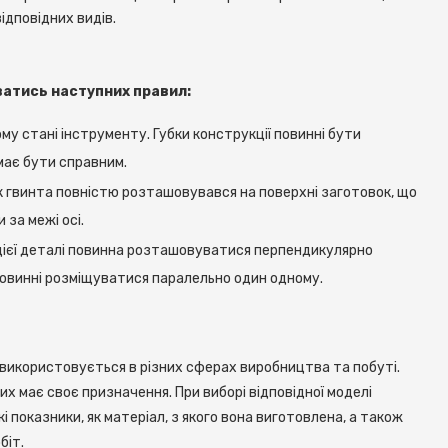
ідповідних видів.
ватись наступних правил:
 стані інструменту. Губки конструкції повинні бути
має бути справним.
к гвинта повністю розташовувався на поверхні заготовок, що
 за межі осі.
 цієї деталі повинна розташовуватися перпендикулярно
повинні розміщуватися паралельно один одному.
 використовується в різних сферах виробництва та побуті.
ких має своє призначення. При виборі відповідної моделі
 показники, як матеріал, з якого вона виготовлена, а також
біт.