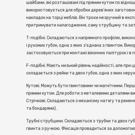
шайбами, які розташовані під прямим кутом по відно
використовується для обробки дерев’яних заготовок 
накладок на торці меблів. Він трохи незручний в ек
притримувати налагодження, саму струбцину та зат
T-подібні. Складаються з напрямного профілю, викон
і рухомих губок, одна з яких з’єднана з гвинтом. Ви
застосовуються при монтажі віконних палітурок і в 
F-подібні. Мають низький рівень надійності, але пр
складається з рейки та двох губок, одна з яких неру
Кутові. Можуть бути гвинтовими чи магнітними. Перш
прямим кутом. Для роботи з металевими деталями в
Стрічкові. Складаються з механізму натягу та реме
та бондарями).
Трубні струбцини. Складаються з трубки та двох губ
гвинта з ручкою. Фіксація провадиться за допомого