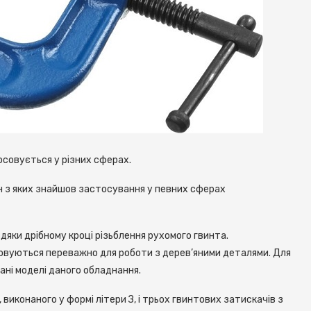
осовується у різних сферах.
ен з яких знайшов застосування у певних сферах
дяки дрібному кроці різьблення рухомого гвинта.
овуються переважно для роботи з дерев’яними деталями. Для
ані моделі даного обладнання.
виконаного у формі літери З, і трьох гвинтових затискачів з