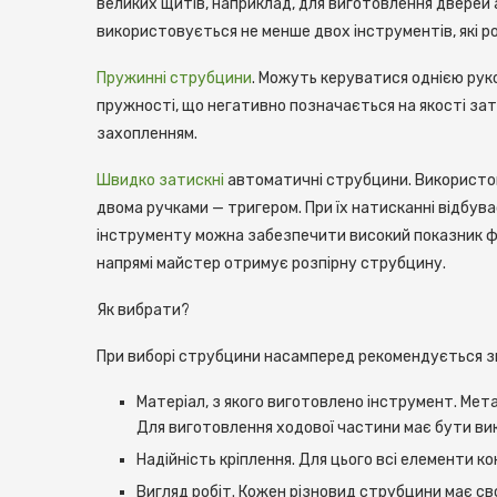
великих щитів, наприклад, для виготовлення дверей 
використовується не менше двох інструментів, які ро
Пружинні струбцини
. Можуть керуватися однією рук
пружності, що негативно позначається на якості зати
захопленням.
Швидко затискні
автоматичні струбцини. Використову
двома ручками — тригером. При їх натисканні відбув
інструменту можна забезпечити високий показник фік
напрямі майстер отримує розпірну струбцину.
Як вибрати?
При виборі струбцини насамперед рекомендується зв
Матеріал, з якого виготовлено інструмент. Мет
Для виготовлення ходової частини має бути ви
Надійність кріплення. Для цього всі елементи к
Вигляд робіт. Кожен різновид струбцини має св