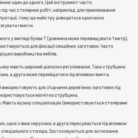
шенню один до одного. Цей інструмент часто
під час столярних робіт, наприклад, для приклеювання
сплуатації, тому що майстру доводиться одночасно
ягувати гвинти.
аного у вигляді букви Т (довжина може перевищувати 1 метр),
користовуються для фіксації секційних заготовок. Часто
процесі виробництва меблів.
и цьому мають широкий діапазон регулювання. Така струбцина
хома, а друга може переміщатися під впливом гвинта.
і використовують для з’єднання дерев’яних заготовок під
икористовується магнітна струбцина.
ня. Мають вузьку спеціалізацію (використовуються столярами
ок, одна з яких нерухома, а друга пересувається під впливом
ю спеціального стопора. Застосовуються для затискання