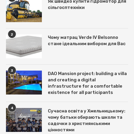
Як швидко купити гідромотор для
сільгосптехніки
2
Чому матрац Verde IV Belsonno
стане ідеальним вибором для Вас
3
DAO Mansion project: building a villa
and creating a digital
infrastructure for a comfortable
existence for all participants
4
Сучасна освіта у Хмельницькому:
чому батьки обирають школи та
садочки з християнськими
цінностями