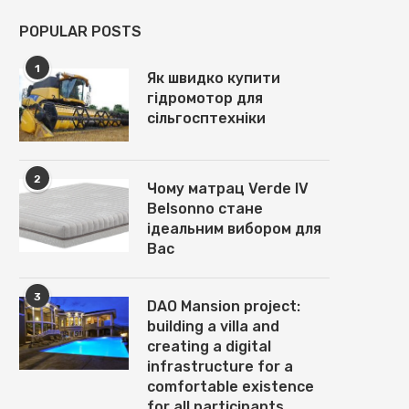
POPULAR POSTS
1
Як швидко купити
гідромотор для
сільгосптехніки
2
Чому матрац Verde IV
Belsonno стане
ідеальним вибором для
Вас
3
DAO Mansion project:
building a villa and
creating a digital
infrastructure for a
comfortable existence
for all participants