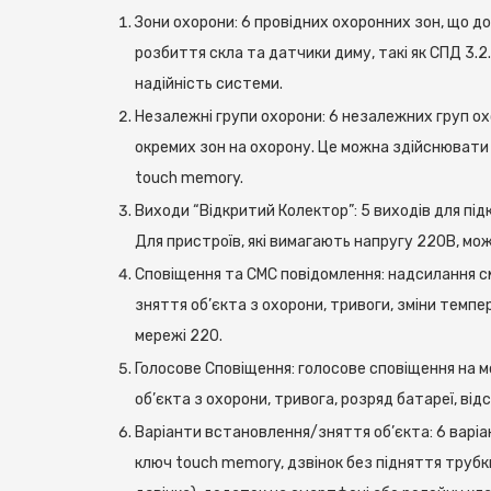
Зони охорони: 6 провідних охоронних зон, що до
розбиття скла та датчики диму, такі як СПД 3.2.
надійність системи.
Незалежні групи охорони: 6 незалежних груп о
окремих зон на охорону. Це можна здійснювати
touch memory.
Виходи “Відкритий Колектор”: 5 виходів для під
Для пристроїв, які вимагають напругу 220В, м
Сповіщення та СМС повідомлення: надсилання см
зняття об’єкта з охорони, тривоги, зміни темпе
мережі 220.
Голосове Сповіщення: голосове сповіщення на м
об’єкта з охорони, тривога, розряд батареї, від
Варіанти встановлення/зняття об’єкта: 6 варі
ключ touch memory, дзвінок без підняття трубк