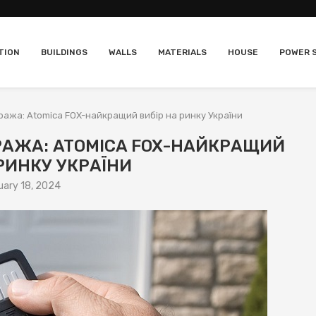
TION
BUILDINGS
WALLS
MATERIALS
HOUSE
POWER 
аража: Atomica FOX-найкращий вибір на ринку України
РАЖА: ATOMICA FOX-НАЙКРАЩИЙ
 РИНКУ УКРАЇНИ
uary 18, 2024