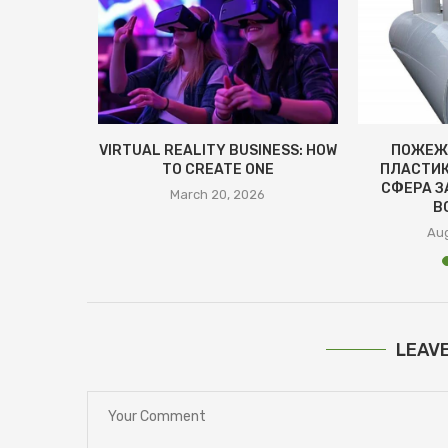
ЕВА
VIRTUAL REALITY BUSINESS: HOW
ПОЖЕЖ
НЯТТЯ ТА
TO CREATE ONE
ПЛАСТИК
ВАГИ
СФЕРА З
March 20, 2026
В
4
Aug
LEAV