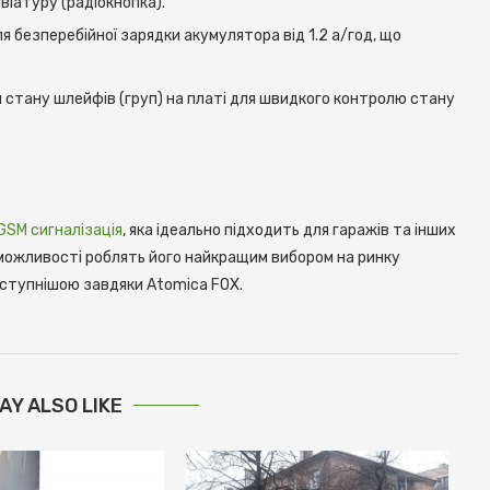
віатуру (радіокнопка).
я безперебійної зарядки акумулятора від 1.2 а/год, що
ія стану шлейфів (груп) на платі для швидкого контролю стану
GSM сигналізація
, яка ідеально підходить для гаражів та інших
можливості роблять його найкращим вибором на ринку
оступнішою завдяки Atomica FOX.
AY ALSO LIKE