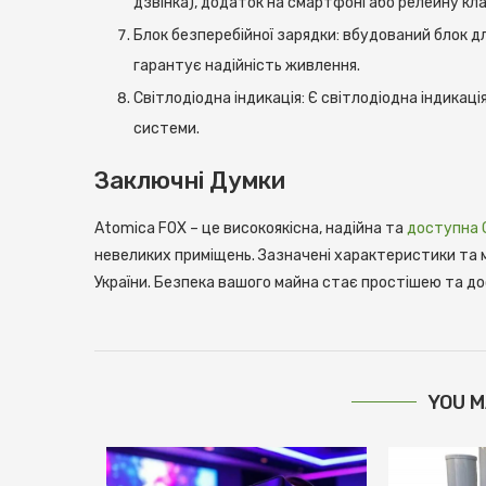
дзвінка), додаток на смартфоні або релейну кла
Блок безперебійної зарядки: вбудований блок дл
гарантує надійність живлення.
Світлодіодна індикація: Є світлодіодна індикац
системи.
Заключні Думки
Atomica FOX – це високоякісна, надійна та
доступна 
невеликих приміщень. Зазначені характеристики та 
України. Безпека вашого майна стає простішею та д
YOU M