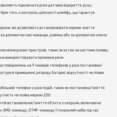
зволяють підключати різні датчики відкриття, руху,
 Крім того, є контроль цілісності шлейфу, що гарантує
хорони, які дозволяють встановлювати окреме зняття
 за допомогою смс команди, дзвінка або за допомогою ключа
ключення різних пристроїв, таких як котли чи системи поливу.
ожна використовувати проміжне реле.
с повідомлень на 9 номерів телефонів у разі постановки/
ратури в приміщенні, розряду батареї, відсутності чи появи
обільний телефон у разі подій, таких як постановка/зняття
сутність чи поява мережі 220.
антів встановлення/зняття об’єкта з охорони, включаючи
и, SMS-команду, DTMF-команду (тональний набір під час