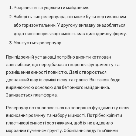
Розрівняти та ущільнити майданчик.
Виберіть тип резервуара, він може бути вертикальним
або горизонтальним. У другому випадку знадобляться
додаткові опори, якщо ємність має циліндричну форму.
Монтується резервуар.
При підземній установці потрібно вирити котлован
завглибшки, що передбачає створення фундаменту та
розміщення ємності повністю. Далі створюється
дренажний шар із суміші піску та гравію. Він також буде
вирівнюючою основою для бетонного майданчика.
Заливається платформа.
Резервуар встановлюється на поверхню фундаменту після
висихання розчину та набору міцності. Потрібно кріпити
пластикові ємності розтяжками, щоб їх не видавило
морозним пученням ґрунту. Обсипання ведуть м’якими