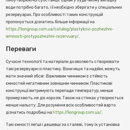
піноутворюючої субстанції.
Однак у будь-якому випадку
води потрібно багато, і її необхідно зберігати у спеціальних
резервуарах. Про особливості таких конструкцій
пропонується дізнатись більше інформації на
https://liongroup.com.ua/catalog/plastykovi-pozhezhni-
iemnosti-protypozhezhni-rezervuary/
.
Переваги
Сучасні технології та матеріали дозволяють створювати
такі резервуари із пластику. Вони міцні та надійні, можуть
мати значний обсяг. Важливим чинником є ​​стійкість
ємностей негативним зовнішнім чинником. Пластикові
конструкції витримують перепади температур, менше
промерзають, не діє корозія. Також на стінках утворюється
менше нальоту. Для розуміння всіх особливостей варто
дізнатись подробиці на
https://liongroup.com.ua/
.
Такі ємності легші і дешевші за сталеві, тому їх установка