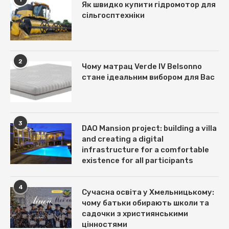
Як швидко купити гідромотор для
сільгосптехніки
2
Чому матрац Verde IV Belsonno
стане ідеальним вибором для Вас
3
DAO Mansion project: building a villa
and creating a digital
infrastructure for a comfortable
existence for all participants
4
Сучасна освіта у Хмельницькому:
чому батьки обирають школи та
садочки з християнськими
цінностями