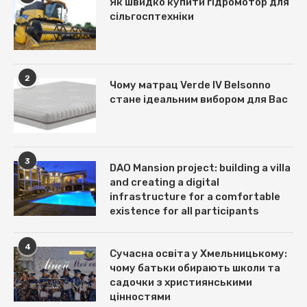
Як швидко купити гідромотор для
сільгосптехніки
2
Чому матрац Verde IV Belsonno
стане ідеальним вибором для Вас
3
DAO Mansion project: building a villa
and creating a digital
infrastructure for a comfortable
existence for all participants
4
Сучасна освіта у Хмельницькому:
чому батьки обирають школи та
садочки з християнськими
цінностями