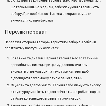
Складання та кріплення габіонів. Важливо переконатися,
що габіони щільно з’єднані, забезпечуючи стабільність
забору. При необхідності можна використовувати
анкери для кращої фіксації.
Перелік переваг
Переважні сторони та характеристики заборів з габіонів
полягають у наступних аспектах:
Естетика та дизайн. Паркан з габіонів має естетичний
привабливий вигляд, при цьому дозволяючи вам
вибирати різні кольори та текстури каміння, щоб
відповідати загальному стилю вашої ділянки.
Міцність та довговічність. Габіони забезпечують високу
структурну міцність та довговічність, що робить паркан
стійким до зовнішніх впливів та змін погоди.
Екологічність. Габіони виготовляються із стійких до