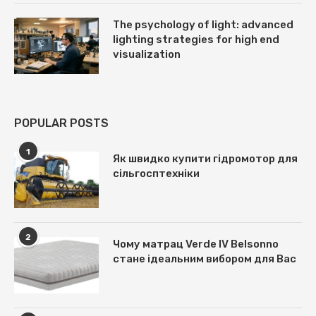
The psychology of light: advanced
lighting strategies for high end
visualization
POPULAR POSTS
1
Як швидко купити гідромотор для
сільгосптехніки
2
Чому матрац Verde IV Belsonno
стане ідеальним вибором для Вас