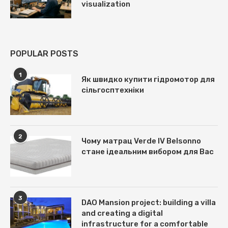
visualization
POPULAR POSTS
1
Як швидко купити гідромотор для
сільгосптехніки
2
Чому матрац Verde IV Belsonno
стане ідеальним вибором для Вас
3
DAO Mansion project: building a villa
and creating a digital
infrastructure for a comfortable