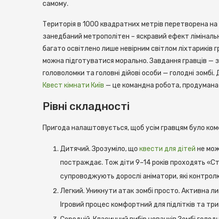
самому.
Територія в 1000 квадратних метрів перетворена на в
занедбаний метрополітен – яскравий ефект ліміналь
багато освітлено лише невірним світлом ліхтариків 
можна підготуватися морально. Завдання гравців — 
головоломки та головні дійові особи — голодні зомбі
Квест кімнати Київ
— це командна робота, продумана 
Рівні складності
Пригода налаштовується, щоб усім гравцям було комф
Дитячий. Зрозуміло, що
квести для дітей
не мож
постраждає. Тож діти 9–14 років проходять «Ст
супроводжують дорослі аніматори, які контролю
Легкий. Уникнути атак зомбі просто. Активна лиш
Ігровий процес комфортний для підлітків та тр