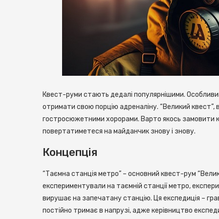
Квест-руми стають дедалі популярнішими. Особливий
отримати свою порцію адреналіну.
“Великий квест”, 
гостросюжетними хорорами. Варто якось замовити 
повертатиметеся на майданчик знову і знову.
Концепція
“Таємна станція метро” – основний квест-рум “Вели
експериментували на таємній станції метро, експери
вирушає на запечатану станцію. Ця експедиція – гра
постійно тримає в напрузі, адже керівництво експеди