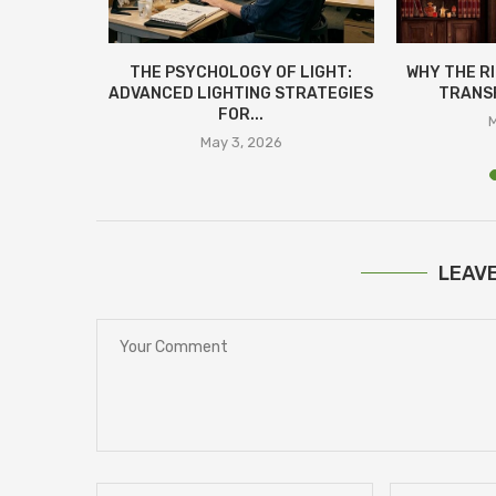
LAN:
THE PSYCHOLOGY OF LIGHT:
WHY THE R
СТЬ ЗА
ADVANCED LIGHTING STRATEGIES
TRANSF
ІНАМИ
FOR...
M
25
May 3, 2026
LEAV