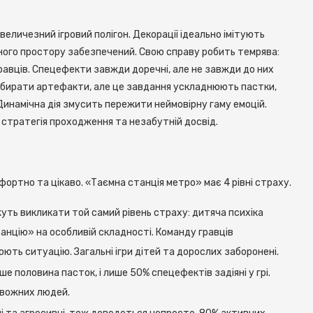
еличезний ігровий полігон. Декорації ідеально імітують
ного простору забезпечений. Свою справу робить темрява:
гравців. Спецефекти завжди доречні, але не завжди до них
збирати артефакти, але це завдання ускладнюють пастки,
. Динамічна дія змусить пережити неймовірну гаму емоцій.
стратегія проходження та незабутній досвід.
ортно та цікаво. «Таємна станція метро» має 4 рівні страху.
уть викликати той самий рівень страху: дитяча психіка
анцію» на особливій складності. Команду гравців
ють ситуацію. Загальні ігри дітей та дорослих заборонені.
е половина пасток, і лише 50% спецефектів задіяні у грі.
ивожних людей.