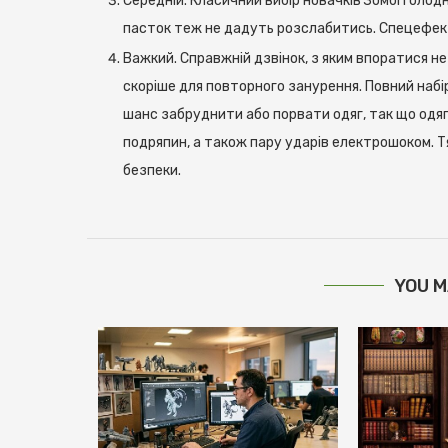
Середній. Класичний вибір новачків Зомбі голод
пасток теж не дадуть розслабитись. Спецефекті
Важкий. Справжній дзвінок, з яким впоратися не
скоріше для повторного занурення. Повний набір
шанс забруднити або порвати одяг, так що одяг
подряпин, а також пару ударів електрошоком. Т
безпеки.
YOU M