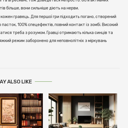
ні та агресивні, тож доведеться непросто. 80% активних
в більше, вони сильніше діють на нерви.
 кожен гравець. Для першої гри підходить погано, створений
 пасток, 100% спецефектів, повний контакт із зомбі. Високий
атися треба з розумом. Гравці отримають кілька синців та
яжкий режим заборонено для неповнолітніх з міркувань
AY ALSO LIKE