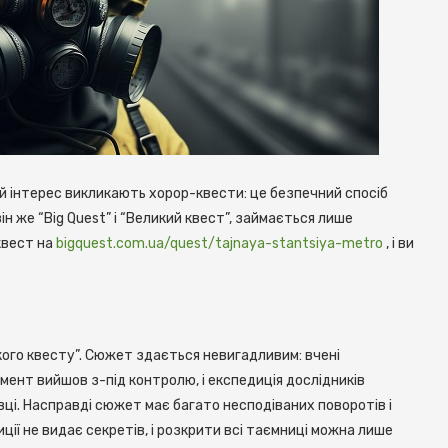
 інтерес викликають хорор-квести: це безпечний спосіб
він же “Big Quest” і “Великий квест”, займається лише
квест на
bigquest.com.ua/quest/tajnaya-stantsiya-metro
, і ви
кого квесту”. Сюжет здається невигадливим: вчені
мент вийшов з-під контролю, і експедиція дослідників
вці. Насправді сюжет має багато несподіваних поворотів і
ції не видає секретів, і розкрити всі таємниці можна лише