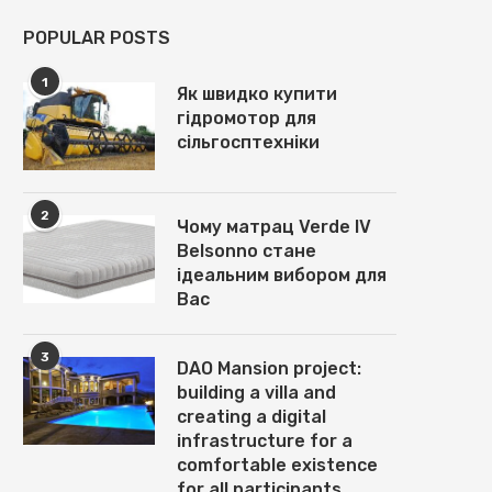
POPULAR POSTS
1
Як швидко купити
гідромотор для
сільгосптехніки
2
Чому матрац Verde IV
Belsonno стане
ідеальним вибором для
Вас
3
DAO Mansion project:
building a villa and
creating a digital
infrastructure for a
comfortable existence
for all participants