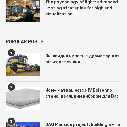
The psychology of light: advanced
lighting strategies for high end
visualization
POPULAR POSTS
1
Як швидко купити гідромотор для
сільгосптехніки
2
Чому матрац Verde IV Belsonno
стане ідеальним вибором для Вас
3
DAO Mansion project: building a villa