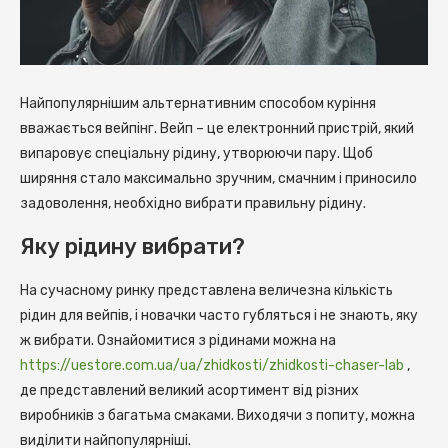
Найпопулярнішим альтернативним способом куріння
вважається вейпінг. Вейп – це електронний пристрій, який
випаровує спеціальну рідину, утворюючи пару.
Щоб
ширяння стало максимально зручним, смачним і приносило
задоволення, необхідно вибрати правильну рідину.
Яку рідину вибрати?
На сучасному ринку представлена величезна кількість
рідин для вейпів, і новачки часто губляться і не знають, яку
ж вибрати. Ознайомитися з рідинами можна на
https://uestore.com.ua/ua/zhidkosti/zhidkosti-chaser-lab
,
де представлений великий асортимент від різних
виробників з багатьма смаками. Виходячи з попиту, можна
виділити найпопулярніші.