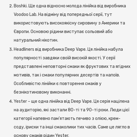
Boshki. Ще одна відносно молода лінійка від виробника
Voodoo Lab. На відміну від попередньої серії, тут
використовують високоякісну сировину з Америки та
Європи. Основою рідини виступає сольовий або
натуральний нікотин.
Headliners від виробника Deep Vape. Ця лінійка набула
популярності завдяки своїй високій якості. У серії
представлені неповторні смаки як фруктових та ягідних
мотивів, так і смаки популярних десертів та напоїв.
Особливістю лінійки є повторення смаків у
безнікотиновому виконанні.
Yester – ще одна лінійка від Deep Vape. Ця серія націлена
на аудиторію, які застали 80-ті та 90-ті роки. Люди цієї
категорії напевно пам’ятають печиво з олією, крем-
соду, іриски та інші смаколики тих часів. Саме це лягло в
основу смаків рідин Yester.