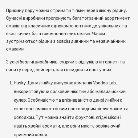
Приємну пару можна отримати тільки через якісну рідину.
Сучасні виробники пропонують багатогранний асортимент
смаків: від класичних однокомпонентних до унікальних та
екзотичних багатокомпонентних смаків. Часом
зустрічаються рідини з зовсім дивними та незвичайними
смаками.
З усієї безлічі виробників, судячи з відгуків в інтернеті та
попиту серед вейперів, варто виділити наступних:
Husky. Дану лінійку випускає компанія Voodoo Lab,
використовуючи сольовий нікотин або малайзійський
кулер. Особливістю та впізнаваністю даної лінійки є
екзотичні смаки з тонким прохолодним післясмаком та
холодком. Тут можна знайти фруктові, ягідні мікси і
навіть хвойні аромати, але вони мають освіжаючий
приємний холод.