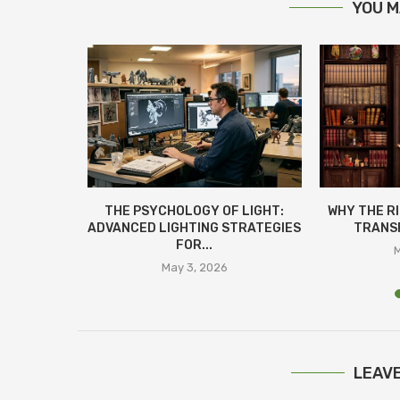
YOU M
LAN:
THE PSYCHOLOGY OF LIGHT:
WHY THE R
СТЬ ЗА
ADVANCED LIGHTING STRATEGIES
TRANSF
ІНАМИ
FOR...
M
25
May 3, 2026
LEAV