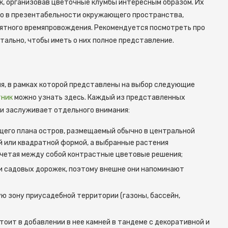
к, организовав цветочные клумбы интересным образом. Их
о в презентабельности окружающего пространства,
иятного времяпровождения. Рекомендуется посмотреть про
тально, чтобы иметь о них полное представление.
я, в рамках которой представлены на выбор следующие
тник
можно узнать здесь. Каждый из представленных
и заслуживает отдельного внимания:
щего плана остров, размещаемый обычно в центральной
й или квадратной формой, а выбранные растения
очетая между собой контрастные цветовые решения;
ии садовых дорожек, поэтому внешне они напоминают
ю зону приусадебной территории (газоны, бассейн,
тоит в добавлении в нее камней в тандеме с декоративной и