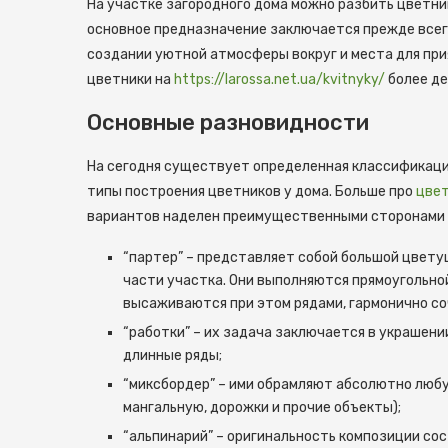
На участке загородного дома можно разбить цветни
основное предназначение заключается прежде всег
создании уютной атмосферы вокруг и места для пр
цветники на
https://larossa.net.ua/kvitnyky/
более де
Основные разновидности
На сегодня существует определенная классификаци
типы построения цветников у дома. Больше про
цве
вариантов наделен преимущественными сторонами 
“партер” – представляет собой большой цвету
части участка. Они выполняются прямоугольно
высаживаются при этом рядами, гармонично с
“работки” – их задача заключается в украшен
длинные ряды;
“миксбордер” – ими обрамляют абсолютно любу
мангальную, дорожки и прочие объекты);
“альпинарий” – оригинальность композиции сос