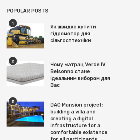
POPULAR POSTS
1
Як швидко купити
гідромотор для
сільгосптехніки
2
Чому матрац Verde IV
Belsonno стане
ідеальним вибором для
Вас
3
DAO Mansion project:
building a villa and
creating a digital
infrastructure for a
comfortable existence
for all participants