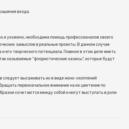
рашения входа.
во и ухожено, необходима помощь профессионалов своего
рческих замыслов в реальные проекты. В данном случае
и его творческого потенциала. Главное в этом деле иметь
 так называемые “флористические оазисы”, которые будут
в следует высаживать их в виде моно-скоплений
бращать первоначальное внимание на их цветение по
образом сочетаются между собой и могут выступать в роли