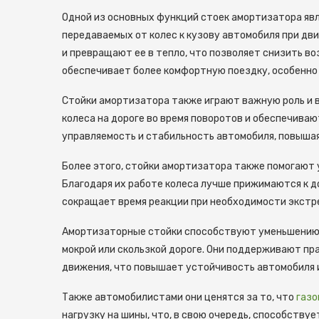
Одной из основных функций стоек амортизатора яв
передаваемых от колес к кузову автомобиля при дв
и превращают ее в тепло, что позволяет снизить в
обеспечивает более комфортную поездку, особенно 
Стойки амортизатора также играют важную роль и 
колеса на дороге во время поворотов и обеспечива
управляемость и стабильность автомобиля, повышая
Более этого, стойки амортизатора также помогают
Благодаря их работе колеса лучше прижимаются к 
сокращает время реакции при необходимости экстр
Амортизаторные стойки способствуют уменьшению д
мокрой или скользкой дороге. Они поддерживают п
движения, что повышает устойчивость автомобиля и
Также автомобилистами они ценятся за то, что
газо
нагрузку на шины, что, в свою очередь, способствуе