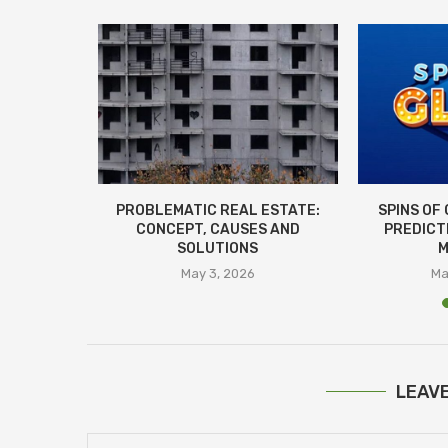
 CAR DOOR
PROBLEMATIC REAL ESTATE:
SPINS OF
CONCEPT, CAUSES AND
PREDICT
SOLUTIONS
M
26
May 3, 2026
Ma
LEAV