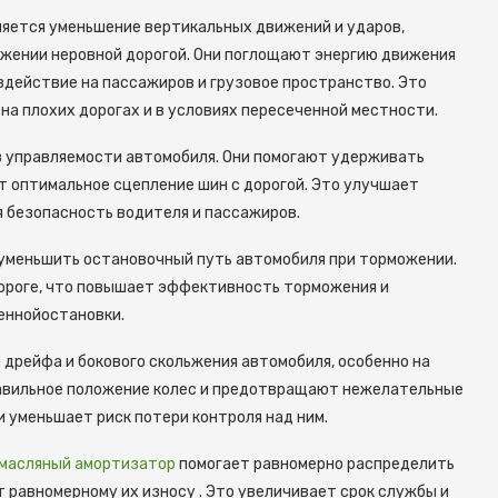
ляется уменьшение вертикальных движений и ударов,
ижении неровной дорогой. Они поглощают энергию движения
оздействие на пассажиров и грузовое пространство. Это
на плохих дорогах и в условиях пересеченной местности.
в управляемости автомобиля. Они помогают удерживать
ют оптимальное сцепление шин с дорогой. Это улучшает
 безопасность водителя и пассажиров.
 уменьшить остановочный путь автомобиля при торможении.
дороге, что повышает эффективность торможения и
еннойостановки.
рейфа и бокового скольжения автомобиля, особенно на
равильное положение колес и предотвращают нежелательные
 уменьшает риск потери контроля над ним.
масляный амортизатор
помогает равномерно распределить
т равномерному их износу . Это увеличивает срок службы и