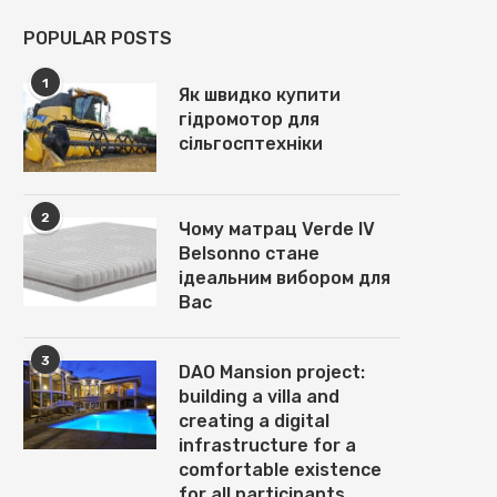
POPULAR POSTS
1
Як швидко купити
гідромотор для
сільгосптехніки
2
Чому матрац Verde IV
Belsonno стане
ідеальним вибором для
Вас
3
DAO Mansion project:
building a villa and
creating a digital
infrastructure for a
comfortable existence
for all participants