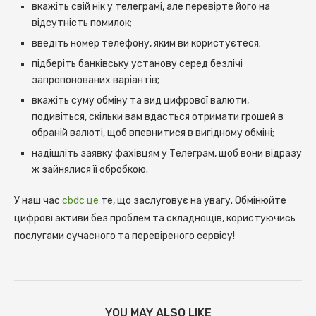
вкажіть свій нік у телеграмі, але перевірте його на
відсутність помилок;
введіть номер телефону, яким ви користуєтеся;
підберіть банківську установу серед безлічі
запропонованих варіантів;
вкажіть суму обміну та вид цифрової валюти,
подивіться, скільки вам вдасться отримати грошей в
обраній валюті, щоб впевнитися в вигідному обміні;
надішліть заявку фахівцям у Телеграм, щоб вони відразу
ж зайнялися її обробкою.
У наш час
cbdc це
те, що заслуговує на увагу. Обмінюйте
цифрові активи без проблем та складнощів, користуючись
послугами сучасного та перевіреного сервісу!
YOU MAY ALSO LIKE