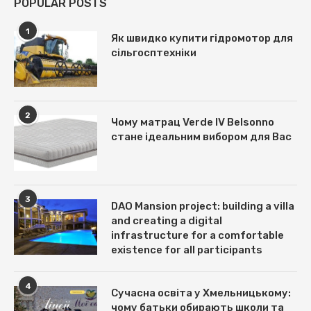
POPULAR POSTS
1
Як швидко купити гідромотор для
сільгосптехніки
2
Чому матрац Verde IV Belsonno
стане ідеальним вибором для Вас
3
DAO Mansion project: building a villa
and creating a digital
infrastructure for a comfortable
existence for all participants
4
Сучасна освіта у Хмельницькому:
чому батьки обирають школи та