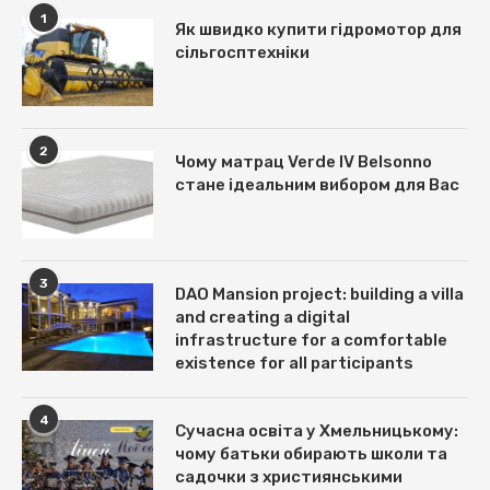
1
Як швидко купити гідромотор для
сільгосптехніки
2
Чому матрац Verde IV Belsonno
стане ідеальним вибором для Вас
3
DAO Mansion project: building a villa
and creating a digital
infrastructure for a comfortable
existence for all participants
4
Сучасна освіта у Хмельницькому:
чому батьки обирають школи та
садочки з християнськими