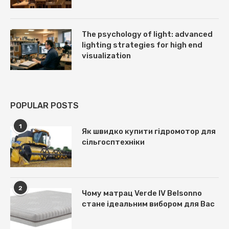
The psychology of light: advanced
lighting strategies for high end
visualization
POPULAR POSTS
1
Як швидко купити гідромотор для
сільгосптехніки
2
Чому матрац Verde IV Belsonno
стане ідеальним вибором для Вас