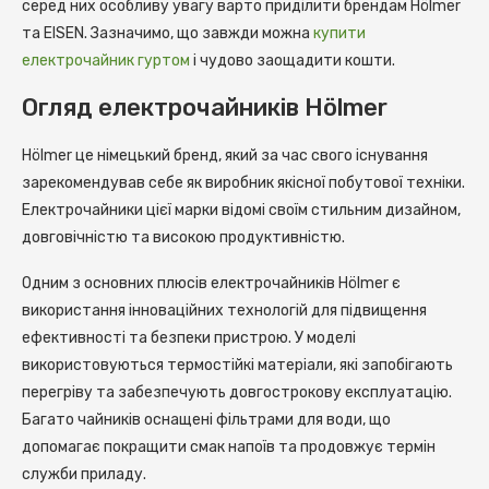
серед них особливу увагу варто приділити брендам Hölmer
та EISEN. Зазначимо, що завжди можна
купити
електрочайник гуртом
і чудово заощадити кошти.
Огляд електрочайників Hölmer
Hölmer це німецький бренд, який за час свого існування
зарекомендував себе як виробник якісної побутової техніки.
Електрочайники цієї марки відомі своїм стильним дизайном,
довговічністю та високою продуктивністю.
Одним з основних плюсів електрочайників Hölmer є
використання інноваційних технологій для підвищення
ефективності та безпеки пристрою. У моделі
використовуються термостійкі матеріали, які запобігають
перегріву та забезпечують довгострокову експлуатацію.
Багато чайників оснащені фільтрами для води, що
допомагає покращити смак напоїв та продовжує термін
служби приладу.