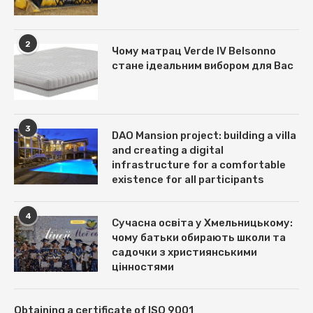
2
Чому матрац Verde IV Belsonno
стане ідеальним вибором для Вас
3
DAO Mansion project: building a villa
and creating a digital
infrastructure for a comfortable
existence for all participants
4
Сучасна освіта у Хмельницькому:
чому батьки обирають школи та
садочки з християнськими
цінностями
Obtaining a certificate of ISO 9001