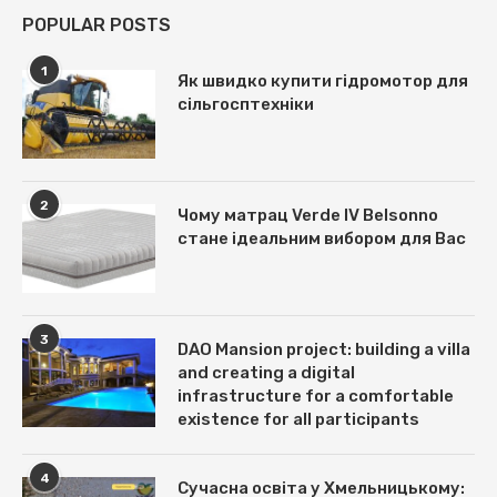
POPULAR POSTS
1
Як швидко купити гідромотор для
сільгосптехніки
2
Чому матрац Verde IV Belsonno
стане ідеальним вибором для Вас
3
DAO Mansion project: building a villa
and creating a digital
infrastructure for a comfortable
existence for all participants
4
Сучасна освіта у Хмельницькому: