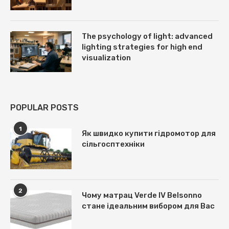
The psychology of light: advanced
lighting strategies for high end
visualization
POPULAR POSTS
1
Як швидко купити гідромотор для
сільгосптехніки
2
Чому матрац Verde IV Belsonno
стане ідеальним вибором для Вас