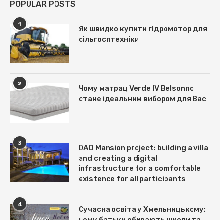
POPULAR POSTS
1
Як швидко купити гідромотор для
сільгосптехніки
2
Чому матрац Verde IV Belsonno
стане ідеальним вибором для Вас
3
DAO Mansion project: building a villa
and creating a digital
infrastructure for a comfortable
existence for all participants
4
Сучасна освіта у Хмельницькому:
чому батьки обирають школи та