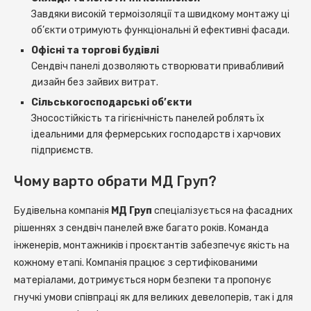
Завдяки високій термоізоляції та швидкому монтажу ці
об’єкти отримують функціональні й ефективні фасади.
Офісні та торгові будівлі
Сендвіч панелі дозволяють створювати привабливий
дизайн без зайвих витрат.
Сільськогосподарські об’єкти
Зносостійкість та гігієнічність панелей роблять їх
ідеальними для фермерських господарств і харчових
підприємств.
Чому варто обрати МД Груп?
Будівельна компанія
МД Груп
спеціалізується на фасадних
рішеннях з сендвіч панелей вже багато років. Команда
інженерів, монтажників і проєктантів забезпечує якість на
кожному етапі. Компанія працює з сертифікованими
матеріалами, дотримується норм безпеки та пропонує
гнучкі умови співпраці як для великих девелоперів, так і для