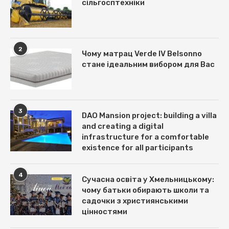
сільгосптехніки
2
Чому матрац Verde IV Belsonno
стане ідеальним вибором для Вас
3
DAO Mansion project: building a villa
and creating a digital
infrastructure for a comfortable
existence for all participants
4
Сучасна освіта у Хмельницькому:
чому батьки обирають школи та
садочки з християнськими
цінностями