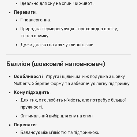
Ідеально для сну на спині чи животі.
Переваги
:
Гіпоалергенна.
Природна терморегуляція – прохолодна влітку,
тепла взимку.
Дуже делікатна для чутливої ​​шкіри.
Балліон (шовковий наповнювач)
Особливості
: Упруга і щільніша, ніж подушка з шовку
Mulberry. Зберігає форму та забезпечує легку підтримку.
Кому підходить
:
Для тих, хто любить м’якість, але потребує більшої
пружності.
Оптимальний вибір для сну на спині.
Переваги
:
Балансує між м’якістю та підтримкою.