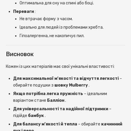
Оптимальна для сну на спині або боці.
Переваги
:
Не втрачає форму з часом.
Ідеально для людей із проблемами хребта.
Гіпоалергенна, не накопичує пил.
Висновок
Кожен із цих матеріалів має свої унікальні властивості:
Для максимальної м’якості та відчуття легкості
–
обирайте подушки з
шовку Mulberry
.
Якщо потрібна легка пружність
– ідеальним
варіантом стане
Балліон
.
Для універсальності та надійної підтримки
–
підійде
бамбук
.
Для балансу м’якості й тепла
– обирайте
качинний
пух і перо
.