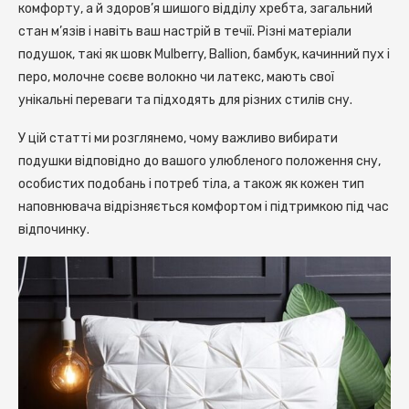
комфорту, а й здоров’я шишого відділу хребта, загальний
стан м’язів і навіть ваш настрій в течії. Різні матеріали
подушок, такі як шовк Mulberry, Ballion, бамбук, качинний пух і
перо, молочне соєве волокно чи латекс, мають свої
унікальні переваги та підходять для різних стилів сну.
У цій статті ми розглянемо, чому важливо вибирати
подушки відповідно до вашого улюбленого положення сну,
особистих подобань і потреб тіла, а також як кожен тип
наповнювача відрізняється комфортом і підтримкою під час
відпочинку.