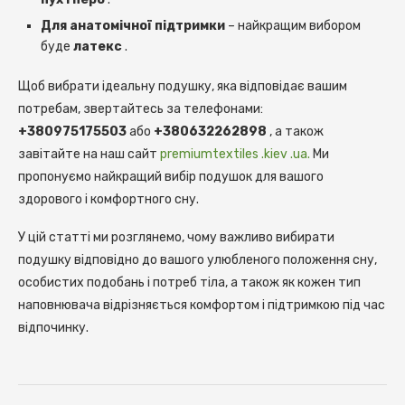
Для анатомічної підтримки
– найкращим вибором
буде
латекс
.
Щоб вибрати ідеальну подушку, яка відповідає вашим
потребам, звертайтесь за телефонами:
+380975175503
або
+380632262898
, а також
завітайте на наш сайт
premiumtextiles .kiev .ua.
Ми
пропонуємо найкращий вибір подушок для вашого
здорового і комфортного сну.
У цій статті ми розглянемо, чому важливо вибирати
подушку відповідно до вашого улюбленого положення сну,
особистих подобань і потреб тіла, а також як кожен тип
наповнювача відрізняється комфортом і підтримкою під час
відпочинку.