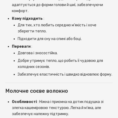
адаптується до форми голови й шиї, забезпечуючи
комфорт.
Кому підходить
:
Для тих, хто любить середню м’якість і хоче
зберегти тепло.
Підходити для сну на спині або боці.
Переваги
:
Довгова і зносостійка.
Добре утримує тепло, що робить її чудовою для
холодних сезонів.
Забезпечує еластичність і швидко відновлює форму.
Молочне соєве волокно
Особливості
: Ніжна і приємна на дотик подушка зі
злегка кашеміровою текстурою. Легка й м’яка, але
забезпечує належну підтримку.